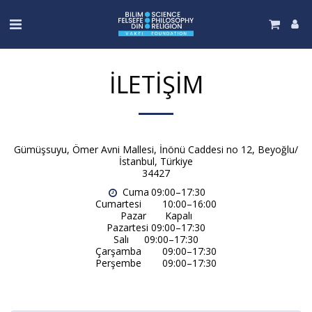
İLETIŞIM
Gümüşsuyu, Ömer Avni Mallesi, İnönü Caddesi no 12, Beyoğlu/
İstanbul, Türkiye
34427
Cuma	09:00–17:30

Cumartesi	10:00–16:00

Pazar	Kapalı

Pazartesi	09:00–17:30

Salı	   09:00–17:30

Çarşamba	09:00–17:30

Perşembe	09:00–17:30