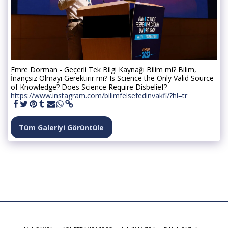
Emre Dorman - Geçerli Tek Bilgi Kaynağı Bilim mi? Bilim,
İnançsız Olmayı Gerektirir mi? Is Science the Only Valid Source
of Knowledge? Does Science Require Disbelief?
https://www.instagram.com/bilimfelsefedinvakfi/?hl=tr
Tüm Galeriyi Görüntüle